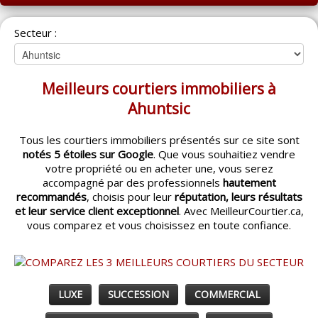
ACCUEIL
Secteur :
MONTRÉAL
QUÉBEC
Meilleurs courtiers immobiliers à
LAVAL
Ahuntsic
RÉGIONS
▼
Tous les courtiers immobiliers présentés sur ce site sont
notés 5 étoiles sur Google
. Que vous souhaitiez vendre
CATÉGORIES
▼
votre propriété ou en acheter une, vous serez
accompagné par des professionnels
hautement
ACHETEUR / VENDEUR
▼
recommandés
, choisis pour leur
réputation, leurs résultats
et leur service client exceptionnel
. Avec MeilleurCourtier.ca,
vous comparez et vous choisissez en toute confiance.
ENTREPRENEURS
▼
ESPACE COURTIER
▼
LUXE
SUCCESSION
COMMERCIAL