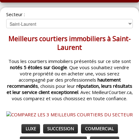
ACCUEIL
Secteur :
MONTRÉAL
QUÉBEC
Meilleurs courtiers immobiliers à Saint-
LAVAL
Laurent
RÉGIONS
▼
Tous les courtiers immobiliers présentés sur ce site sont
notés 5 étoiles sur Google
. Que vous souhaitiez vendre
CATÉGORIES
▼
votre propriété ou en acheter une, vous serez
accompagné par des professionnels
hautement
ACHETEUR / VENDEUR
▼
recommandés
, choisis pour leur
réputation, leurs résultats
et leur service client exceptionnel
. Avec MeilleurCourtier.ca,
vous comparez et vous choisissez en toute confiance.
ENTREPRENEURS
▼
ESPACE COURTIER
▼
LUXE
SUCCESSION
COMMERCIAL