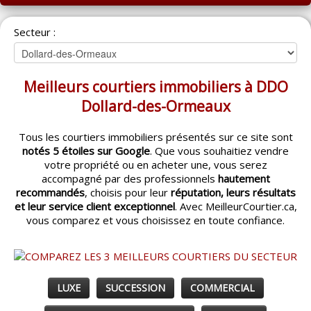
ACCUEIL
Secteur :
MONTRÉAL
QUÉBEC
Meilleurs courtiers immobiliers à DDO
LAVAL
Dollard-des-Ormeaux
RÉGIONS
▼
Tous les courtiers immobiliers présentés sur ce site sont
notés 5 étoiles sur Google
. Que vous souhaitiez vendre
CATÉGORIES
▼
votre propriété ou en acheter une, vous serez
accompagné par des professionnels
hautement
ACHETEUR / VENDEUR
▼
recommandés
, choisis pour leur
réputation, leurs résultats
et leur service client exceptionnel
. Avec MeilleurCourtier.ca,
vous comparez et vous choisissez en toute confiance.
ENTREPRENEURS
▼
ESPACE COURTIER
▼
LUXE
SUCCESSION
COMMERCIAL