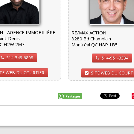
N - AGENCE IMMOBILIÈRE
RE/MAX ACTION
aint-Denis
8280 Bd Champlain
QC H2W 2M7
Montréal QC H8P 1B5
514-543-6808
514-951-3334
ITE WEB DU COURTIER
SITE WEB DU COURT
Partager