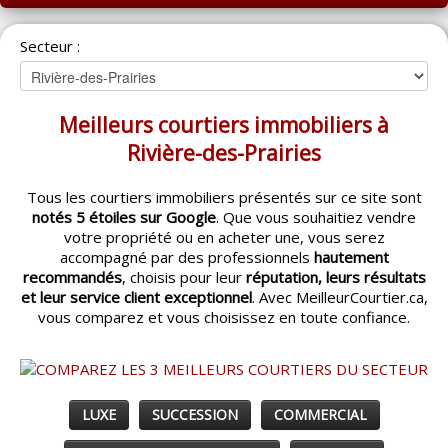
ACCUEIL
Secteur :
MONTRÉAL
QUÉBEC
Meilleurs courtiers immobiliers à
LAVAL
Rivière-des-Prairies
RÉGIONS
▼
Tous les courtiers immobiliers présentés sur ce site sont
notés 5 étoiles sur Google
. Que vous souhaitiez vendre
CATÉGORIES
▼
votre propriété ou en acheter une, vous serez
accompagné par des professionnels
hautement
ACHETEUR / VENDEUR
▼
recommandés
, choisis pour leur
réputation, leurs résultats
et leur service client exceptionnel
. Avec MeilleurCourtier.ca,
vous comparez et vous choisissez en toute confiance.
ENTREPRENEURS
▼
ESPACE COURTIER
▼
LUXE
SUCCESSION
COMMERCIAL