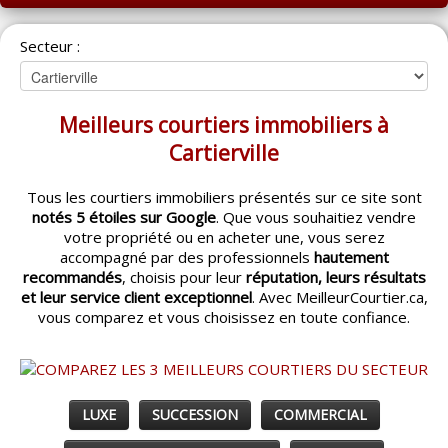
ACCUEIL
Secteur :
MONTRÉAL
QUÉBEC
Meilleurs courtiers immobiliers à
LAVAL
Cartierville
RÉGIONS
▼
Tous les courtiers immobiliers présentés sur ce site sont
notés 5 étoiles sur Google
. Que vous souhaitiez vendre
CATÉGORIES
▼
votre propriété ou en acheter une, vous serez
accompagné par des professionnels
hautement
ACHETEUR / VENDEUR
▼
recommandés
, choisis pour leur
réputation, leurs résultats
et leur service client exceptionnel
. Avec MeilleurCourtier.ca,
vous comparez et vous choisissez en toute confiance.
ENTREPRENEURS
▼
ESPACE COURTIER
▼
LUXE
SUCCESSION
COMMERCIAL