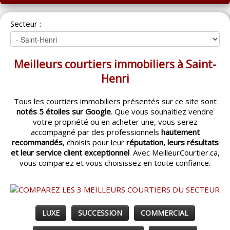
ACCUEIL
Secteur :
MONTRÉAL
QUÉBEC
Meilleurs courtiers immobiliers à Saint-
LAVAL
Henri
RÉGIONS
▼
Tous les courtiers immobiliers présentés sur ce site sont
notés 5 étoiles sur Google
. Que vous souhaitiez vendre
CATÉGORIES
▼
votre propriété ou en acheter une, vous serez
accompagné par des professionnels
hautement
ACHETEUR / VENDEUR
▼
recommandés
, choisis pour leur
réputation, leurs résultats
et leur service client exceptionnel
. Avec MeilleurCourtier.ca,
vous comparez et vous choisissez en toute confiance.
ENTREPRENEURS
▼
ESPACE COURTIER
▼
LUXE
SUCCESSION
COMMERCIAL