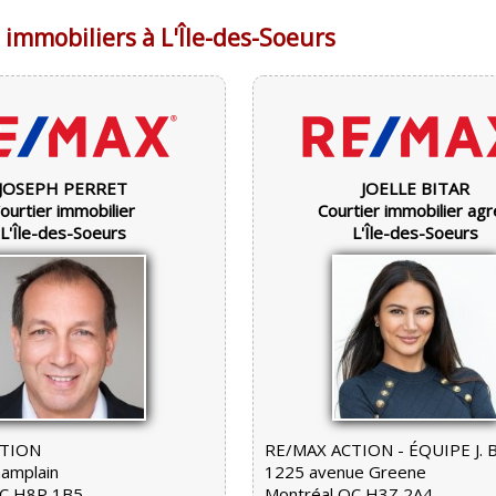
 immobiliers à L'Île-des-Soeurs
JOSEPH PERRET
JOELLE BITAR
ourtier immobilier
Courtier immobilier ag
L'Île-des-Soeurs
L'Île-des-Soeurs
CTION
RE/MAX ACTION - ÉQUIPE J. 
amplain
1225 avenue Greene
QC H8P 1B5
Montréal QC H3Z 2A4