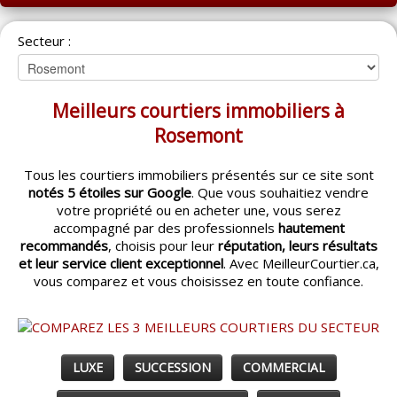
ACCUEIL
Secteur :
MONTRÉAL
QUÉBEC
Meilleurs courtiers immobiliers à
LAVAL
Rosemont
RÉGIONS
▼
Tous les courtiers immobiliers présentés sur ce site sont
notés 5 étoiles sur Google
. Que vous souhaitiez vendre
CATÉGORIES
▼
votre propriété ou en acheter une, vous serez
accompagné par des professionnels
hautement
ACHETEUR / VENDEUR
▼
recommandés
, choisis pour leur
réputation, leurs résultats
et leur service client exceptionnel
. Avec MeilleurCourtier.ca,
vous comparez et vous choisissez en toute confiance.
ENTREPRENEURS
▼
ESPACE COURTIER
▼
LUXE
SUCCESSION
COMMERCIAL